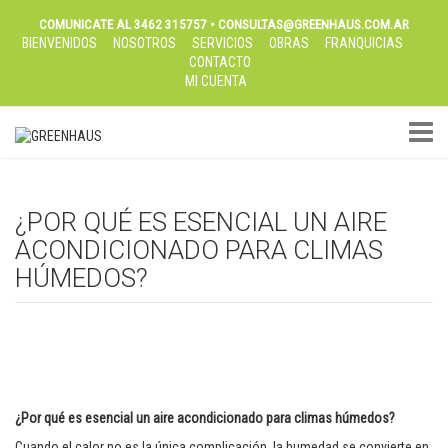
COMUNICATE AL 3462 315757 • CONSULTAS@GREENHAUS.COM.AR
BIENVENIDOS
NOSOTROS
SERVICIOS
OBRAS
FRANQUICIAS
CONTACTO
MI CUENTA
TOGGL
¿POR QUÉ ES ESENCIAL UN AIRE
ACONDICIONADO PARA CLIMAS
HÚMEDOS?
¿Por qué es esencial un aire acondicionado para climas húmedos?
Cuando el calor no es la única complicación, la humedad se convierte en