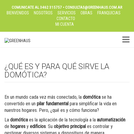
COMUNICATE AL 3462 315757 • CONSULTAS@GREENHAUS.COM.AR
BIENVENIDOS
NOSOTROS
SERVICIOS
OBRAS
FRANQUICIAS
CONTACTO
MI CUENTA
TOGGL
¿QUÉ ES Y PARA QUÉ SIRVE LA
DOMÓTICA?
En un mundo cada vez más conectado, la
domótica
se ha
convertido en un
pilar fundamental
para simplificar la vida en
nuestros hogares. Pero, ¿qué es y cómo funciona?
La
domótica
es la aplicación de la tecnología a la
automatización
de
hogares
y
edificios
. Su
objetivo principal
es controlar y
gestionar diversos sistemas y dispositivos de manera