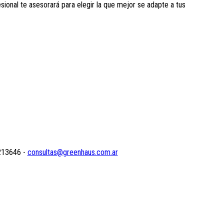
sional te asesorará para elegir la que mejor se adapte a tus
-213646 -
consultas@greenhaus.com.ar