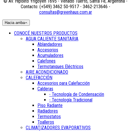
© Av. Hipólito Yrigoyen 1695 - Venado Tuerto, Santa Fe, Argentina -
Contacto: (+549) 3462 50-9517 - 3462-213646 -
consultas@greenhaus.com.ar
Hacia arriba
CONOCÉ NUESTROS PRODUCTOS
AGUA CALIENTE SANITARIA
Ablandadores
Accesorios
Acumuladores
Calefones
Termotanques Eléctricos
AIRE ACONDICIONADO
CALEFACCIÓN
Accesorios para Calefacción
Calderas
- Tecnología de Condensación
- Tecnología Tradicional
Piso Radiante
Radiadores
Termostatos
Toalleros
CLIMATIZADORES EVAPORATIVOS