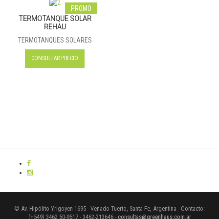
PROMO
TERMOTANQUE SOLAR
REHAU
TERMOTANQUES SOLARES
CONSULTAR PRECIO
© Av. Hipólito Yrigoyen 1695 - Venado Tuerto, Santa Fe, Argentina - Contacto:
(+549) 3462 50-9517 - 3462-213646 -
consultas@greenhaus.com.ar