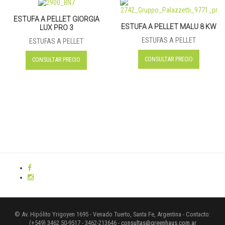
ESTUFA A PELLET GIORGIA
ESTUFA A PELLET MALU 8 KW
LUX PRO 3
ESTUFAS A PELLET
ESTUFAS A PELLET
CONSULTAR PRECIO
CONSULTAR PRECIO
© Av. Hipólito Yrigoyen 1695 - Venado Tuerto, Santa Fe, Argentina - Contacto:
(+549) 3462 50-9517 - 3462-213646 -
consultas@greenhaus.com.ar